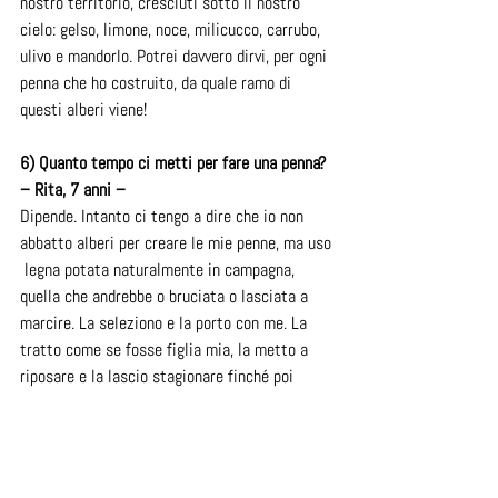
nostro territorio, cresciuti sotto il nostro 
cielo: gelso, limone, noce, milicucco, carrubo, 
ulivo e mandorlo. Potrei davvero dirvi, per ogni 
penna che ho costruito, da quale ramo di 
questi alberi viene!
6) Quanto tempo ci metti per fare una penna?  
– Rita, 7 anni –
Dipende. Intanto ci tengo a dire che io non 
abbatto alberi per creare le mie penne, ma uso 
 legna potata naturalmente in campagna, 
quella che andrebbe o bruciata o lasciata a 
marcire. La seleziono e la porto con me. La 
tratto come se fosse figlia mia, la metto a 
riposare e la lascio stagionare finché poi