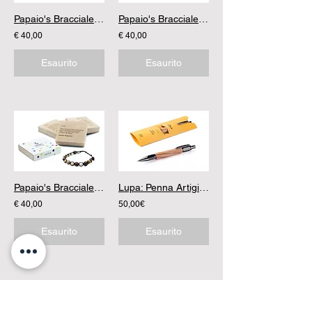
Papaio's Bracciale Poesia Agata Muschiata Verde
Papaio's Bracciale Poesia Lapislazzuli
€ 40,00
€ 40,00
Esaurito
Esaurito
Papaio's Bracciale Poesia Moachite
Lupa: Penna Artigianale in Legno Sygla
€ 40,00
50,00€
Esaurito
Esaurito
2
2
/