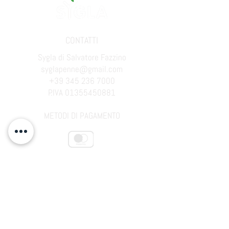
CONTATTI
Sygla di Salvatore Fazzino
syglapenne@gmail.com
+39 345 236 7000
P.IVA 01355450881
METODI DI PAGAMENTO
GARANZIE CLIENTE
Condizione di vendita
Pagamenti sicuri
Spedizioni e consegne