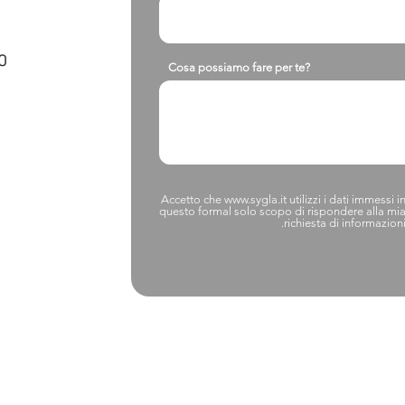
o
Cosa possiamo fare per te?
Accetto che www.sygla.it utilizzi i dati immessi i
questo formal solo scopo di rispondere alla mi
richiesta di informazioni