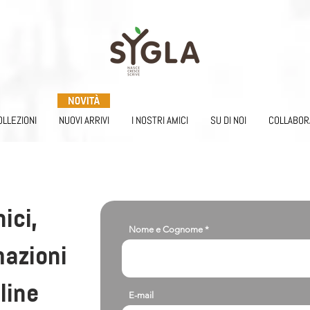
OLLEZIONI
NUOVI ARRIVI
I NOSTRI AMICI
SU DI NOI
COLLABOR
ici,
Nome e Cognome
mazioni
line
E-mail