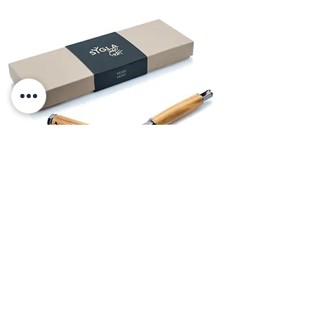
Hugo
Lei va, misteriosa e bellissima nel suo
straordinario equipaggiamento CONG, e ci
conduce alla scoperta dei luoghi più
affascinanti del mondo, come fa il mito a
cui è ispirata.
La penna più bella e avventurosa di