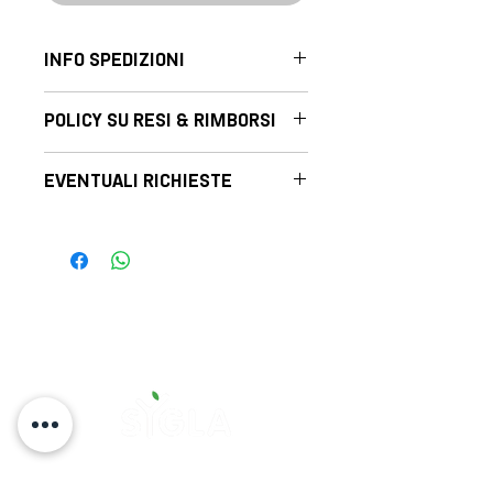
INFO SPEDIZIONI
Consulta le info sulle spedizioni
POLICY SU RESI & RIMBORSI
Consulta la nostra policy su resi e
EVENTUALI RICHIESTE
rimborsi
Per esigenze particolari scrivici su
whatsapp o chiamaci al numero
3452367000
CONTATTI